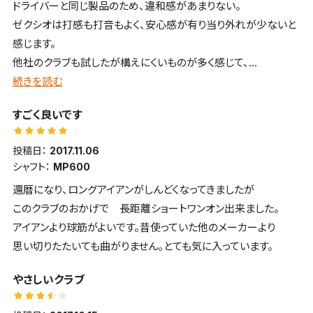
ドライバーと同じ製品のため、違和感があまりない。
ゼクシオは打感も打音もよく、安心感が有り当り外れが少ないと
感じます。
他社のクラブも試したが構えにくいものが多く感じて、
いまいち。もちろん自分のレベルの問題もありますが...。
続きを読む
まだ使い始めなので慣れてくればきっといい結果になると思いま
すごく良いです
す。
投稿日：
2017.11.06
シャフト：
MP600
還暦になり、ロングアイアンがしんどくなってきましたが
このクラブのおかげで 長距離ショートワンオン出来ました。
アイアンより球筋がよいです。昔使っていた他のメーカーより
思い切りたたいても曲がりません。とても気に入っています。
やさしいクラブ