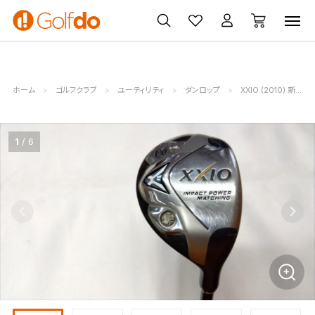
ゴルフ
ゴルフ用品
買取
クーポン
クラブ
ウェア
無料査定
一覧
ホーム
ゴルフクラブ
ユーティリティ
ダンロップ
XXIO (2010) 新・ゼクシオ
1
6