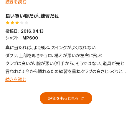
いです！
続きを読む
６０代シニア（最近スコア高値安定中）
良い買い物だが、練習だね
投稿日：
2016.04.13
シャフト：
MP600
真に当たれば、よく飛ぶ、スイングがよく取れない
ダフリ、上部を叩きチョロ、構えが悪いか左右に飛ぶ
クラブは良いが、腕が悪い（相手から、そうではない、道具が先と
言われた）今から慣れるため練習を重ねクラブの良さじっくりとあ
じあう？、
続きを読む
評価をもっと見る