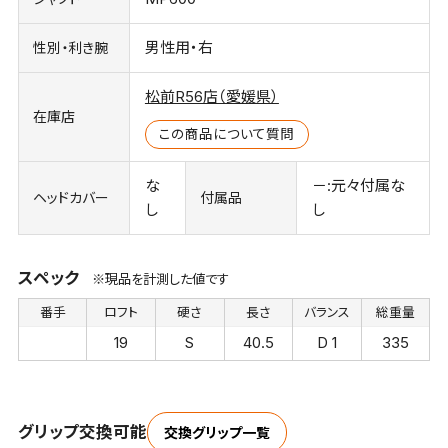
男性用・右
性別・利き腕
松前R56店（愛媛県）
在庫店
この商品について質問
な
－:元々付属な
ヘッドカバー
付属品
し
し
スペック
※現品を計測した値です
番手
ロフト
硬さ
長さ
バランス
総重量
19
S
40.5
D 1
335
グリップ交換可能
交換グリップ一覧