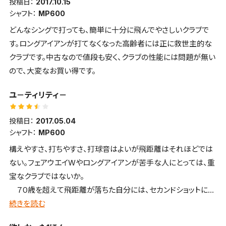
投稿日：
2017.10.15
シャフト：
MP600
どんなシングで打っても、簡単に十分に飛んでやさしいクラブで
す。ロングアイアンが打てなくなった高齢者には正に救世主的な
クラブです。中古なので値段も安く、クラブの性能には問題が無い
ので、大変なお買い得です。
ユ－ティリティ－
投稿日：
2017.05.04
シャフト：
MP600
構えやすさ、打ちやすさ、打球音はよいが飛距離はそれほどでは
ない。フェアウエイWやロングアイアンが苦手な人にとっては、重
宝なクラブではないか。
７０歳を超えて飛距離が落ちた自分には、セカンドショットには
欠かせないクラブとなっている。
続きを読む