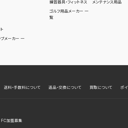
練習器具・フィットネス
メンテナンス用品
ゴルフ用品メーカー 一
覧
ト
ラブメーカー 一
送料・手数料について
返品・交換について
買取について
ポイ
FC加盟募集