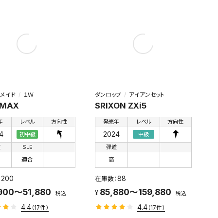
メイド
１Ｗ
ダンロップ
アイアンセット
 MAX
SRIXON ZXi5
年
レベル
方向性
発売年
レベル
方向性
4
2024
初中級
中級
道
SLE
弾道
適合
高
200
88
900～51,880
85,880～159,880
税込
税込
4.4
4.4
（17件）
（17件）