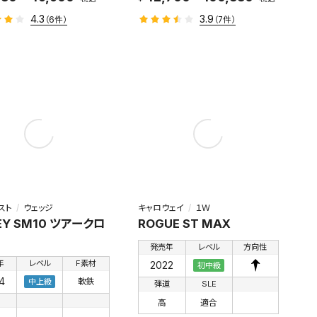
4.3
3.9
（6件）
（7件）
スト
ウェッジ
キャロウェイ
１Ｗ
EY SM10 ツアークロ
ROGUE ST MAX
発売年
レベル
方向性
年
レベル
F素材
2022
初中級
4
軟鉄
中上級
弾道
SLE
高
適合