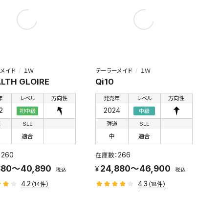
メイド
１Ｗ
テーラーメイド
１Ｗ
LTH GLOIRE
Qi10
年
レベル
方向性
発売年
レベル
方向性
2
2024
初中級
中級
道
SLE
弾道
SLE
適合
中
適合
260
266
880～40,890
24,880～46,900
税込
税込
4.2
4.3
（14件）
（18件）