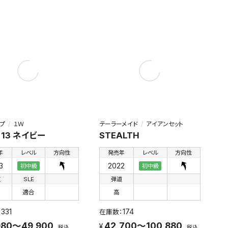
プ
１Ｗ
テーラーメイド
アイアンセット
O 13 ネイビー
STEALTH
年
レベル
方向性
発売年
レベル
方向性
3
2022
初中級
初中級
道
SLE
弾道
適合
高
331
174
980～49,900
42,700～100,880
税込
税込