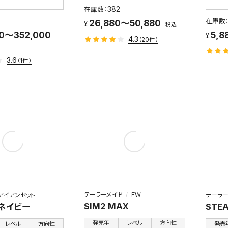
382
26,880～50,880
税込
00～352,000
5,8
4.3
（20件）
3.6
（1件）
テーラーメイド
ＦＷ
アイアンセット
テーラー
SIM2 MAX
3 ネイビー
STEA
発売年
レベル
方向性
レベル
方向性
発売