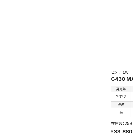
ピン
１Ｗ
G430 M
発売年
2022
弾道
高
259
33,88