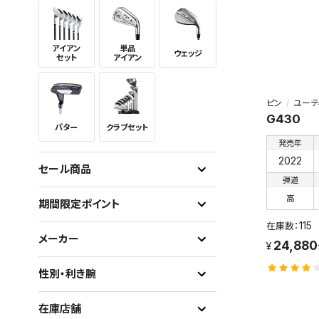
アイアン
単品
ウェッジ
セット
アイアン
ピン
ユーテ
G430
パター
クラブセット
発売年
2022
セール商品
弾道
高
期間限定ポイント
115
メーカー
24,88
性別・利き腕
在庫店舗