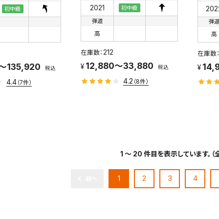
2021
202
初中級
初中級
弾道
弾
高
高
212
12,880～33,880
～135,920
14,
税込
税込
4.2
4.4
（8件）
（7件）
1 ～ 20 件目を表示しています。（全
1
2
3
4
前へ