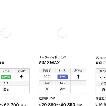
テーラーメイド
１Ｗ
ダンロッ
SIM2 MAX
AX
XXI
発売年
レベル
方向性
レベル
方向性
発売
2021
202
オール
初中級
弾道
SLE
SLE
弾
高
適合
適合
高
158
20,880～40,890
0～62,700
19,
税込
税込