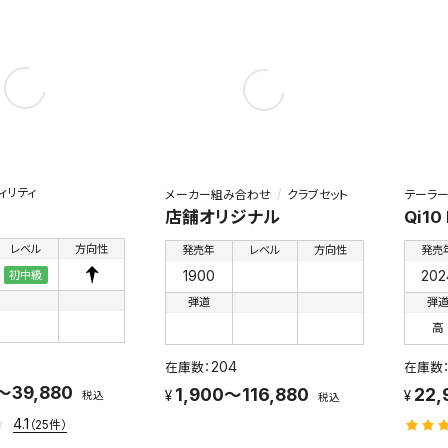
ィリティ
メーカー組み合わせ
クラブセット
テーラー
店舗オリジナル
Qi10
レベル
方向性
発売年
レベル
方向性
発売
1900
202
初中級
弾道
弾
高
204
～39,880
1,900～116,880
22,
税込
税込
4.1
（25件）