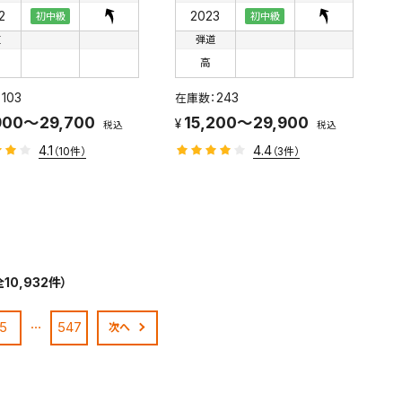
2
2023
初中級
初中級
道
弾道
高
103
243
900～29,700
15,200～29,900
税込
税込
4.1
4.4
（10件）
（3件）
10,932件）
…
5
547
次へ