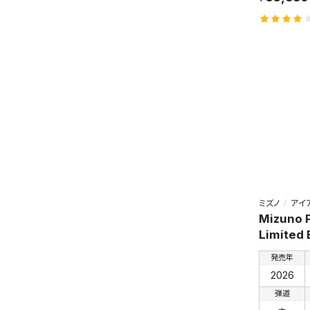
ミズノ
アイ
Mizuno P
Limited 
発売年
2026
弾道