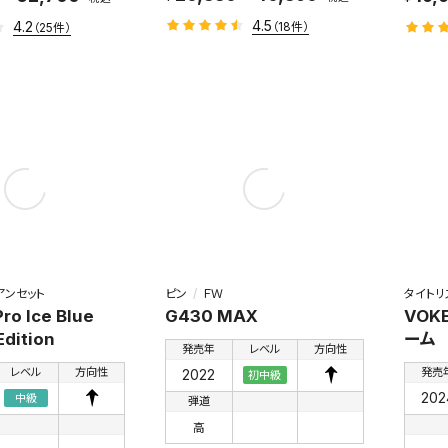
4.5
4.2
（18件）
（25件）
アンセット
ピン
ＦＷ
タイトリ
ro Ice Blue
G430 MAX
VOK
Edition
ーム
発売年
レベル
方向性
レベル
方向性
発売
2022
初中級
202
中級
弾道
高