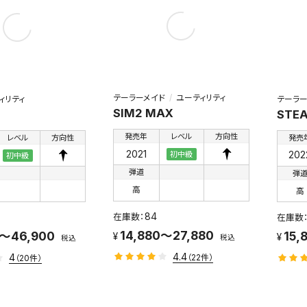
テーラーメイド
ユーティリティ
ィリティ
テーラー
SIM2 MAX
STEA
発売年
レベル
方向性
レベル
方向性
発売
2021
202
初中級
初中級
弾道
弾
高
高
84
14,880～27,880
0～46,900
15,
税込
税込
4.4
4
（22件）
（20件）