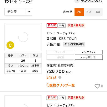
151
ランクについて
1 ～ 20
件中
件
20
40
60
表示数
買替え割対象
新入荷
中古
ピン
ユーティリティ
G425
KBS TOUR
男性用左
グリップ交換可能
C
リシャフト
リグリップ
番手
ロフト
硬さ
付属品
ヘッドカバー
26
S
在庫店：札幌厚別店
長さ
バランス
総重量
26,700
38.75
C 8
399
税込
242
pt
交換グリップ一覧
0
買替え割対象
新入荷
中古
ピン
ユーティリティ