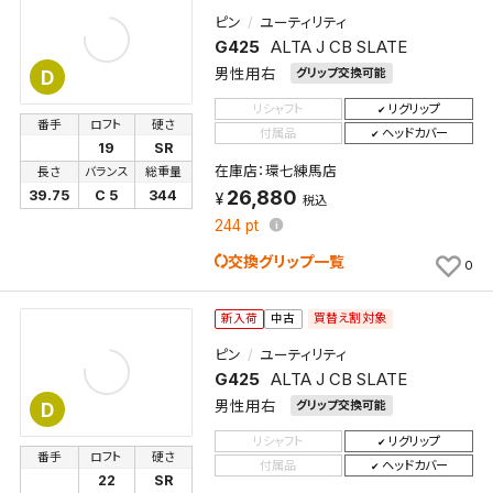
ピン
ユーティリティ
G425
ALTA J CB SLATE
男性用右
グリップ交換可能
D
リシャフト
リグリップ
番手
ロフト
硬さ
付属品
ヘッドカバー
19
SR
在庫店：環七練馬店
長さ
バランス
総重量
26,880
39.75
C 5
344
税込
244
pt
交換グリップ一覧
0
買替え割対象
新入荷
中古
ピン
ユーティリティ
G425
ALTA J CB SLATE
男性用右
グリップ交換可能
D
リシャフト
リグリップ
番手
ロフト
硬さ
付属品
ヘッドカバー
22
SR