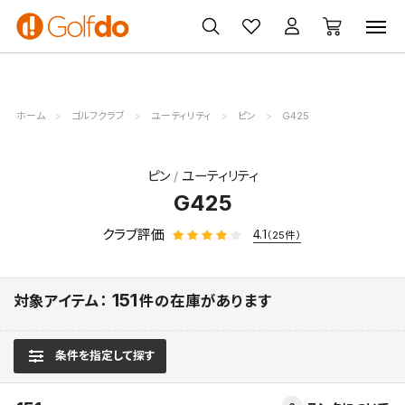
ゴルフ
ゴルフ用品
買取
クーポン
クラブ
ウェア
無料査定
一覧
ホーム
ゴルフクラブ
ユーティリティ
ピン
G425
ピン
ユーティリティ
G425
クラブ評価
4.1
（25件）
151
対象アイテム：
件の在庫があります
条件を指定して探す