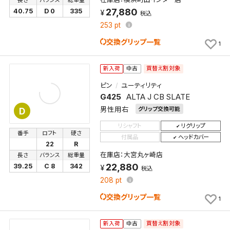
長さ
バランス
総重量
27,880
40.75
D 0
335
税込
253
pt
交換グリップ一覧
1
買替え割対象
新入荷
中古
ピン
ユーティリティ
G425
ALTA J CB SLATE
男性用右
グリップ交換可能
D
リシャフト
リグリップ
番手
ロフト
硬さ
付属品
ヘッドカバー
22
R
在庫店：大宮丸ヶ崎店
長さ
バランス
総重量
22,880
39.25
C 8
342
税込
208
pt
交換グリップ一覧
1
買替え割対象
新入荷
中古