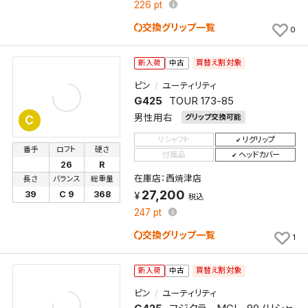
226
pt
交換グリップ一覧
0
買替え割対象
新入荷
中古
ピン
ユーティリティ
G425
TOUR 173-85
検索条件を保存
男性用右
グリップ交換可能
C
リシャフト
リグリップ
番手
ロフト
硬さ
付属品
ヘッドカバー
この検索条件をマイページ内「保存検索条件一覧」に
26
R
保存します。
在庫店：西焼津店
長さ
バランス
総重量
よく探す商品を、毎回条件指定することなく簡単に開
27,200
39
C 9
368
税込
くことができます。
247
pt
交換グリップ一覧
1
検索条件
買替え割対象
新入荷
中古
ピン
ユーティリティ
検索条件を保存