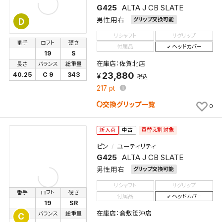
G425
ALTA J CB SLATE
男性用右
グリップ交換可能
D
リシャフト
リグリップ
番手
ロフト
硬さ
付属品
ヘッドカバー
19
S
在庫店：佐賀北店
長さ
バランス
総重量
23,880
40.25
C 9
343
税込
217
pt
交換グリップ一覧
0
買替え割対象
新入荷
中古
ピン
ユーティリティ
G425
ALTA J CB SLATE
男性用右
グリップ交換可能
リシャフト
リグリップ
番手
ロフト
硬さ
付属品
ヘッドカバー
19
SR
在庫店：倉敷笹沖店
長さ
バランス
総重量
C