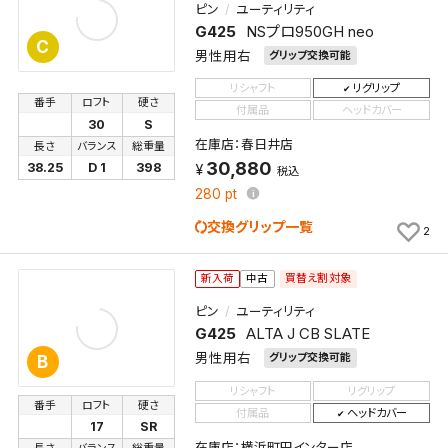
ピン
ユーティリティ
G425
NSプロ950GH neo
C
男性用右
グリップ交換可能
リシャフト
リグリップ
番手
ロフト
硬さ
付属品
ヘッドカバー
30
S
在庫店：春日井店
長さ
バランス
総重量
30,880
38.25
D 1
398
税込
280
pt
交換グリップ一覧
2
買替え割対象
新入荷
中古
ピン
ユーティリティ
G425
ALTA J CB SLATE
男性用右
グリップ交換可能
B
リシャフト
リグリップ
番手
ロフト
硬さ
付属品
ヘッドカバー
17
SR
在庫店：横浜町田インター店