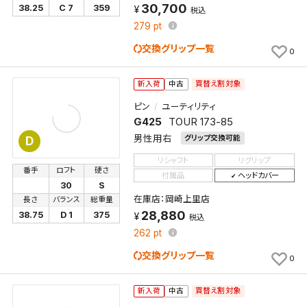
30,700
38.25
C 7
359
税込
279
pt
交換グリップ一覧
0
買替え割対象
新入荷
中古
ピン
ユーティリティ
G425
TOUR 173-85
男性用右
グリップ交換可能
D
リシャフト
リグリップ
番手
ロフト
硬さ
付属品
ヘッドカバー
30
S
在庫店：岡崎上里店
長さ
バランス
総重量
28,880
38.75
D 1
375
税込
262
pt
交換グリップ一覧
0
買替え割対象
新入荷
中古