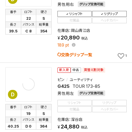
男性用右
グリップ交換可能
番手
ロフト
硬さ
リシャフト
リグリップ
22
S
付属品
ヘッドカバー
長さ
バランス
総重量
在庫店：岡山青江店
39.5
C 8
354
20,890
税込
189
pt
交換グリップ一覧
1
買替え割対象
新入荷
中古
ピン
ユーティリティ
G425
TOUR 173-85
男性用左
グリップ交換可能
D
リシャフト
リグリップ
番手
ロフト
硬さ
付属品
ヘッドカバー
19
S
在庫店：深谷店
長さ
バランス
総重量
24,880
40.25
D 0
364
税込