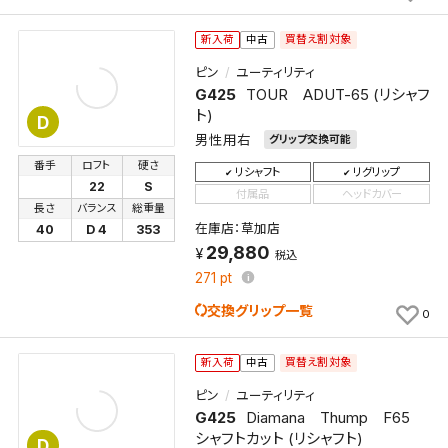
買替え割対象
新入荷
中古
ピン
ユーティリティ
G425
TOUR ADUT-65 (リシャフ
ト)
D
男性用右
グリップ交換可能
番手
ロフト
硬さ
リシャフト
リグリップ
22
S
付属品
ヘッドカバー
長さ
バランス
総重量
在庫店：草加店
40
D 4
353
29,880
税込
271
pt
交換グリップ一覧
0
買替え割対象
新入荷
中古
ピン
ユーティリティ
G425
Diamana Thump F65
シャフトカット (リシャフト)
D