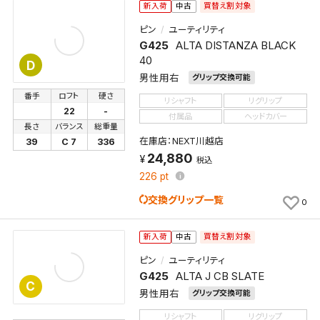
買替え割対象
新入荷
中古
ピン
ユーティリティ
G425
ALTA DISTANZA BLACK
40
D
男性用右
グリップ交換可能
番手
ロフト
硬さ
リシャフト
リグリップ
22
-
付属品
ヘッドカバー
長さ
バランス
総重量
在庫店：NEXT川越店
39
C 7
336
24,880
税込
226
pt
交換グリップ一覧
0
買替え割対象
新入荷
中古
ピン
ユーティリティ
G425
ALTA J CB SLATE
C
男性用右
グリップ交換可能
リシャフト
リグリップ