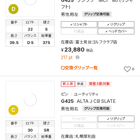
G425
フジクラ MCI 80 (リシャ
フト)
D
男性用左
グリップ交換可能
新着通知
検索条件を保存しました。
番手
ロフト
硬さ
これまで保存した検索条件は、マイページの「保存検
リシャフト
リグリップ
22
S
付属品
ヘッドカバー
新着通知を「する」にすると、この条件に一致する商品
索条件一覧」で確認できます。
長さ
バランス
総重量
が入荷した際に、メール及びお客様のアカウント内の
在庫店：富士見台ゴルフクラブ店
39.5
D 5
375
「お知らせ」で通知します。
23,880
税込
217
pt
保存された検索条件は変更できません。
交換グリップ一覧
条件を変更したい場合は、マイページの「保存検索条
0
件一覧」から画面を表示し、条件を変更の上、保存し直
してください。
買替え割対象
新入荷
中古
ピン
ユーティリティ
保存する
G425
ALTA J CB SLATE
男性用右
グリップ交換可能
C
キャンセル
リシャフト
リグリップ
番手
ロフト
硬さ
付属品
ヘッドカバー
30
SR
在庫店：札幌厚別店
長さ
バランス
総重量