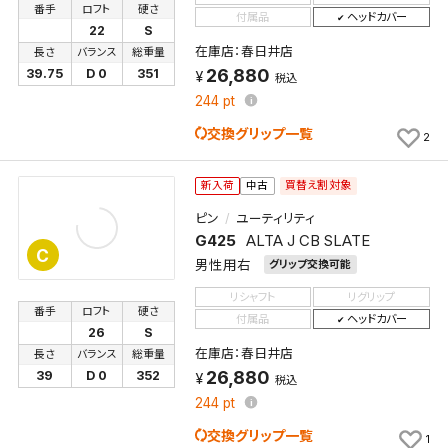
番手
ロフト
硬さ
付属品
ヘッドカバー
22
S
在庫店：春日井店
長さ
バランス
総重量
26,880
39.75
D 0
351
税込
244
pt
交換グリップ一覧
2
買替え割対象
新入荷
中古
ピン
ユーティリティ
G425
ALTA J CB SLATE
C
男性用右
グリップ交換可能
リシャフト
リグリップ
番手
ロフト
硬さ
付属品
ヘッドカバー
26
S
在庫店：春日井店
長さ
バランス
総重量
26,880
39
D 0
352
税込
244
pt
交換グリップ一覧
1