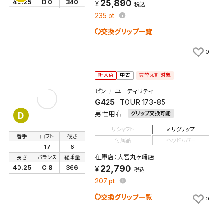
25,890
40.25
D 0
340
税込
235
pt
交換グリップ一覧
0
買替え割対象
新入荷
中古
ピン
ユーティリティ
G425
TOUR 173-85
男性用右
グリップ交換可能
D
リシャフト
リグリップ
番手
ロフト
硬さ
付属品
ヘッドカバー
17
S
在庫店：大宮丸ヶ崎店
長さ
バランス
総重量
22,790
40.25
C 8
366
税込
207
pt
交換グリップ一覧
0