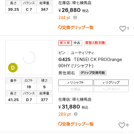
在庫店：環七練馬店
長さ
バランス
総重量
26,880
39.25
C 7
347
税込
244
pt
交換グリップ一覧
1
買替え割対象
新入荷
中古
ピン
ユーティリティ
G425
TENSEI CK PROOrange
90HY (リシャフト)
D
男性用右
グリップ交換可能
番手
ロフト
硬さ
リシャフト
リグリップ
19
S
付属品
ヘッドカバー
長さ
バランス
総重量
在庫店：環七練馬店
41.25
D 7
377
31,880
税込
289
pt
交換グリップ一覧
0