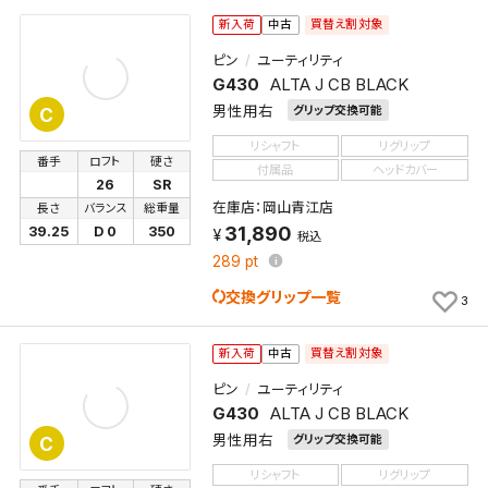
買替え割対象
新入荷
中古
ピン
ユーティリティ
G430
ALTA J CB BLACK
男性用右
グリップ交換可能
C
リシャフト
リグリップ
番手
ロフト
硬さ
付属品
ヘッドカバー
26
SR
在庫店：岡山青江店
長さ
バランス
総重量
31,890
39.25
D 0
350
税込
289
pt
交換グリップ一覧
3
買替え割対象
新入荷
中古
ピン
ユーティリティ
G430
ALTA J CB BLACK
男性用右
グリップ交換可能
C
リシャフト
リグリップ