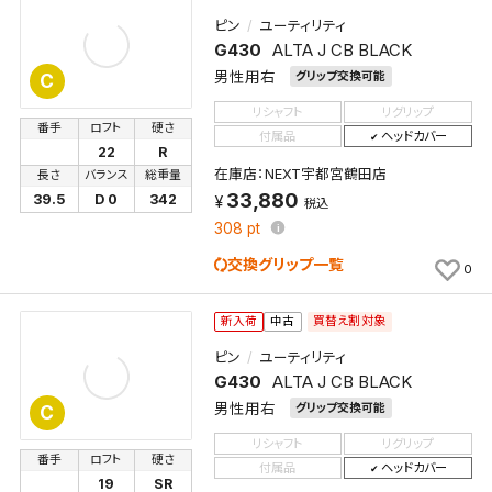
ピン
ユーティリティ
G430
ALTA J CB BLACK
男性用右
グリップ交換可能
C
リシャフト
リグリップ
番手
ロフト
硬さ
付属品
ヘッドカバー
22
R
検索条件を保存
在庫店：NEXT宇都宮鶴田店
長さ
バランス
総重量
33,880
39.5
D 0
342
税込
308
pt
この検索条件をマイページ内「保存検索条件一覧」に
交換グリップ一覧
保存します。
0
よく探す商品を、毎回条件指定することなく簡単に開
くことができます。
買替え割対象
新入荷
中古
ピン
ユーティリティ
検索条件
G430
ALTA J CB BLACK
男性用右
グリップ交換可能
C
リシャフト
リグリップ
番手
ロフト
硬さ
付属品
ヘッドカバー
検索条件を保存
19
SR