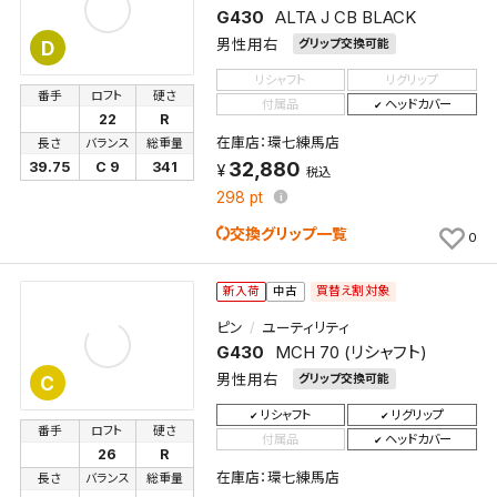
G430
ALTA J CB BLACK
男性用右
グリップ交換可能
D
リシャフト
リグリップ
番手
ロフト
硬さ
付属品
ヘッドカバー
22
R
在庫店：環七練馬店
長さ
バランス
総重量
32,880
39.75
C 9
341
税込
298
pt
交換グリップ一覧
0
買替え割対象
新入荷
中古
ピン
ユーティリティ
G430
MCH 70 (リシャフト)
男性用右
グリップ交換可能
C
リシャフト
リグリップ
番手
ロフト
硬さ
付属品
ヘッドカバー
26
R
在庫店：環七練馬店
長さ
バランス
総重量