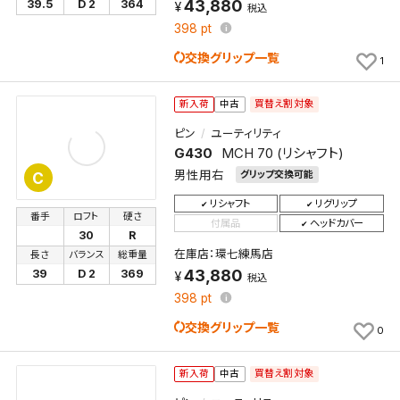
43,880
39.5
D 2
364
税込
398
pt
交換グリップ一覧
1
買替え割対象
新入荷
中古
ピン
ユーティリティ
G430
MCH 70 (リシャフト)
男性用右
グリップ交換可能
C
リシャフト
リグリップ
番手
ロフト
硬さ
付属品
ヘッドカバー
30
R
在庫店：環七練馬店
長さ
バランス
総重量
43,880
39
D 2
369
税込
398
pt
交換グリップ一覧
0
買替え割対象
新入荷
中古