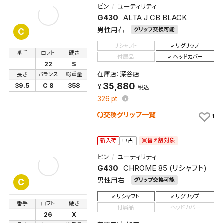
ピン
ユーティリティ
G430
ALTA J CB BLACK
男性用右
グリップ交換可能
C
リシャフト
リグリップ
番手
ロフト
硬さ
付属品
ヘッドカバー
22
S
在庫店：深谷店
長さ
バランス
総重量
35,880
39.5
C 8
358
税込
326
pt
交換グリップ一覧
1
買替え割対象
新入荷
中古
ピン
ユーティリティ
G430
CHROME 85 (リシャフト)
男性用右
グリップ交換可能
C
リシャフト
リグリップ
番手
ロフト
硬さ
付属品
ヘッドカバー
26
X