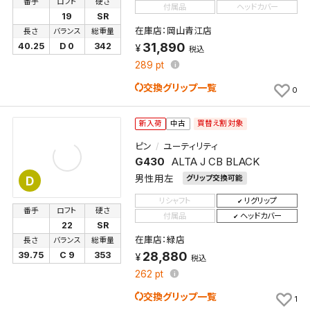
番手
ロフト
硬さ
付属品
ヘッドカバー
19
SR
在庫店：岡山青江店
長さ
バランス
総重量
31,890
40.25
D 0
342
税込
289
pt
交換グリップ一覧
0
買替え割対象
新入荷
中古
ピン
ユーティリティ
G430
ALTA J CB BLACK
男性用左
グリップ交換可能
D
リシャフト
リグリップ
番手
ロフト
硬さ
付属品
ヘッドカバー
22
SR
在庫店：緑店
長さ
バランス
総重量
28,880
39.75
C 9
353
税込
262
pt
交換グリップ一覧
1