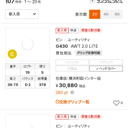
107
ランクについて
1 ～ 20
件中
件
20
40
60
表示数
買替え割対象
新入荷
中古
ピン
ユーティリティ
G430
AWT 2.0 LITE
男性用左
グリップ交換可能
C
リシャフト
リグリップ
番手
ロフト
硬さ
付属品
ヘッドカバー
19
S
在庫店：横浜町田インター店
長さ
バランス
総重量
30,880
39.75
D 2
378
税込
280
pt
交換グリップ一覧
0
買替え割対象
新入荷
中古
ピン
ユーティリティ