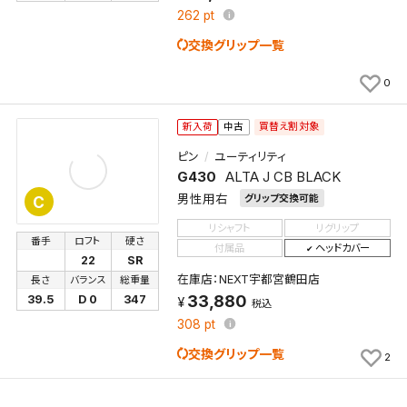
262
pt
交換グリップ一覧
0
買替え割対象
新入荷
中古
ピン
ユーティリティ
G430
ALTA J CB BLACK
男性用右
グリップ交換可能
C
リシャフト
リグリップ
番手
ロフト
硬さ
付属品
ヘッドカバー
22
SR
在庫店：NEXT宇都宮鶴田店
長さ
バランス
総重量
33,880
39.5
D 0
347
税込
308
pt
交換グリップ一覧
2