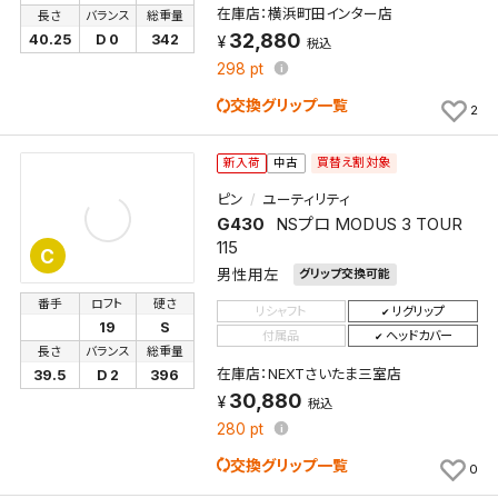
在庫店：横浜町田インター店
長さ
バランス
総重量
32,880
新着通知
40.25
D 0
342
税込
検索条件を保存しました。
298
pt
これまで保存した検索条件は、マイページの「保存検
新着通知を「する」にすると、この条件に一致する商品
索条件一覧」で確認できます。
交換グリップ一覧
2
が入荷した際に、メール及びお客様のアカウント内の
「お知らせ」で通知します。
買替え割対象
新入荷
中古
ピン
ユーティリティ
保存された検索条件は変更できません。
G430
NSプロ MODUS 3 TOUR
条件を変更したい場合は、マイページの「保存検索条
115
C
件一覧」から画面を表示し、条件を変更の上、保存し直
男性用左
グリップ交換可能
してください。
番手
ロフト
硬さ
リシャフト
リグリップ
19
S
付属品
ヘッドカバー
保存する
長さ
バランス
総重量
在庫店：NEXTさいたま三室店
39.5
D 2
396
キャンセル
30,880
税込
280
pt
交換グリップ一覧
0