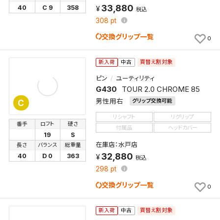
33,880
40
C 9
358
税込
308
pt
交換グリップ一覧
0
買替え割対象
新入荷
中古
ピン
ユーティリティ
G430
TOUR 2.0 CHROME 85
男性用右
グリップ交換可能
C
リシャフト
リグリップ
番手
ロフト
硬さ
付属品
ヘッドカバー
19
S
在庫店：水戸店
長さ
バランス
総重量
32,880
40
D 0
363
税込
298
pt
交換グリップ一覧
0
買替え割対象
新入荷
中古