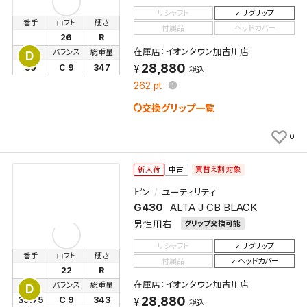
リシャフト
リグリップ
番手
ロフト
硬さ
付属品
ヘッドカバー
26
R
在庫店：イオンタウン加古川店
長さ
バランス
総重量
D
28,880
39
C 9
347
税込
262
pt
交換グリップ一覧
0
買替え割対象
新入荷
中古
ピン
ユーティリティ
G430
ALTA J CB BLACK
男性用右
グリップ交換可能
リシャフト
リグリップ
番手
ロフト
硬さ
付属品
ヘッドカバー
22
R
在庫店：イオンタウン加古川店
長さ
バランス
総重量
D
28,880
39.75
C 9
343
税込