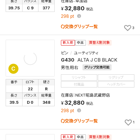
在庫店：草加店
長さ
バランス
総重量
32,880
39.75
C 9
377
税込
298
pt
交換グリップ一覧
3
買替え割対象
新入荷
中古
ピン
ユーティリティ
G430
ALTA J CB BLACK
男性用右
グリップ交換可能
C
リシャフト
リグリップ
番手
ロフト
硬さ
付属品
ヘッドカバー
22
R
在庫店：NEXT昭島武蔵野店
長さ
バランス
総重量
32,880
39.5
D 0
348
税込
298
pt
交換グリップ一覧
1
買替え割対象
新入荷
中古