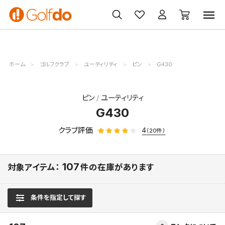
ゴルフ
ゴルフ用品
買取
クーポン
クラブ
ウェア
無料査定
一覧
ホーム
ゴルフクラブ
ユーティリティ
ピン
G430
ピン
ユーティリティ
G430
クラブ評価
4
（20件）
107
対象アイテム：
件の在庫があります
条件を指定して探す