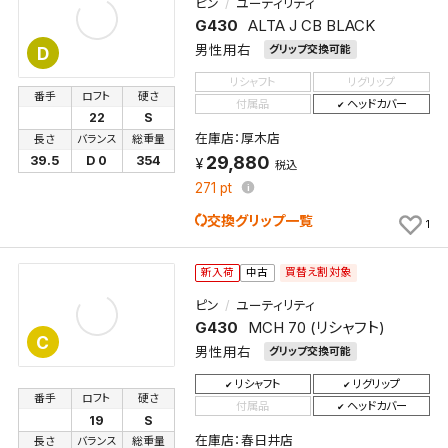
ピン
ユーティリティ
G430
ALTA J CB BLACK
男性用右
グリップ交換可能
D
リシャフト
リグリップ
番手
ロフト
硬さ
付属品
ヘッドカバー
22
S
在庫店：厚木店
長さ
バランス
総重量
29,880
39.5
D 0
354
税込
271
pt
交換グリップ一覧
1
買替え割対象
新入荷
中古
ピン
ユーティリティ
G430
MCH 70 (リシャフト)
C
男性用右
グリップ交換可能
リシャフト
リグリップ
番手
ロフト
硬さ
付属品
ヘッドカバー
19
S
在庫店：春日井店
長さ
バランス
総重量