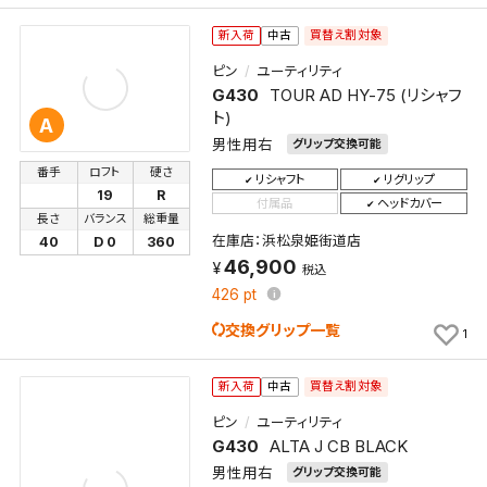
買替え割対象
新入荷
中古
ピン
ユーティリティ
G430
TOUR AD HY-75 (リシャフ
ト)
A
男性用右
グリップ交換可能
番手
ロフト
硬さ
リシャフト
リグリップ
19
R
付属品
ヘッドカバー
長さ
バランス
総重量
在庫店：浜松泉姫街道店
40
D 0
360
46,900
税込
426
pt
交換グリップ一覧
1
買替え割対象
新入荷
中古
ピン
ユーティリティ
G430
ALTA J CB BLACK
男性用右
グリップ交換可能