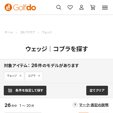
ゴルフ
ゴルフ用品
買取
クーポン
クラブ
ウェア
無料査定
一覧
ホーム
ゴルフクラブ
ウェッジ
ウェッジ｜コブラを探す
26
対象アイテム：
件のモデルがあります
ウェッジ
コブラ
条件を指定して探す
全てクリア
26
マーク・表記の説明
1 ～ 20
件中
件