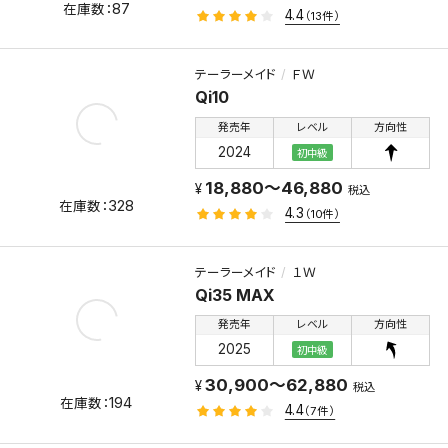
87
4.4
（13件）
テーラーメイド
ＦＷ
Qi10
発売年
レベル
方向性
2024
初中級
18,880～46,880
税込
328
4.3
（10件）
テーラーメイド
１Ｗ
Qi35 MAX
発売年
レベル
方向性
2025
初中級
30,900～62,880
税込
194
4.4
（7件）