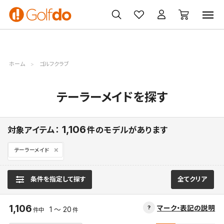
ゴルフ
ゴルフ用品
買取
クーポン
クラブ
ウェア
無料査定
一覧
ホーム
ゴルフクラブ
テーラーメイドを探す
1,106
対象アイテム：
件のモデルがあります
テーラーメイド
条件を指定して探す
全てクリア
1,106
マーク・表記の説明
1 ～ 20
件中
件