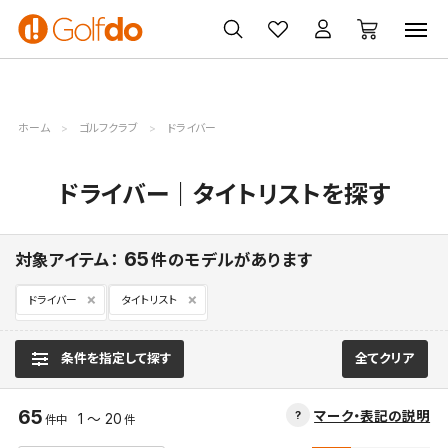
ゴルフ
ゴルフ用品
買取
クーポン
クラブ
ウェア
無料査定
一覧
ホーム
ゴルフクラブ
ドライバー
ドライバー｜タイトリストを探す
65
対象アイテム：
件のモデルがあります
ドライバー
タイトリスト
条件を指定して探す
全てクリア
65
マーク・表記の説明
1 ～ 20
件中
件