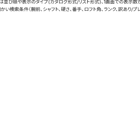
は並び順や表示のタイプ(カタログ形式/リスト形式)、1画面での表示数
細かい検索条件（腕前、シャフト、硬さ、番手、ロフト角、ランク、訳あり/フ