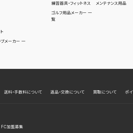
練習器具・フィットネス
メンテナンス用品
ゴルフ用品メーカー 一
覧
ト
ラブメーカー 一
送料・手数料について
返品・交換について
買取について
ポイ
FC加盟募集