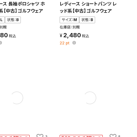
ース 長袖ポロシャツ ホ
レディース ショートパンツ レ
系【中古】ゴルフウェア
ッド系【中古】ゴルフウェア
条件を変更
：
L
状態：
B
サイズ：
M
状態：
B
別館
在庫店：別館
480
2,480
22
pt
2
5