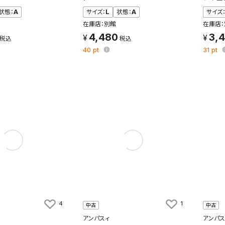
状態：
A
サイズ：
L
状態：
A
サイズ
在庫店：別館
在庫店：
検索条件を保存
4,480
3,
40
pt
31
pt
条件をマイページ内「保存検索条件一覧」に保存します。
商品を、毎回条件指定することなく簡単に開くことができます。
件
検索条件を保存
知
を保存しました。
保存した検索条件は、マイページの「保存検索条件一覧」で確認できま
を「する」にすると、この条件に一致する商品が入荷した際に、メール
4
1
中古
中古
ント内の「お知らせ」で通知します。
アンパスィ
アンパス