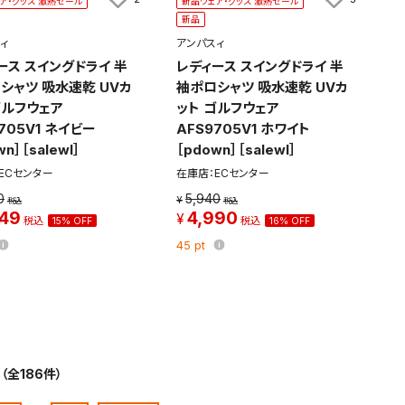
ア・グッズ 激熱セール
新品ウェア・グッズ 激熱セール
新品
ィ
アンパスィ
ース スイングドライ 半
レディース スイングドライ 半
シャツ 吸水速乾 UVカ
袖ポロシャツ 吸水速乾 UVカ
ゴルフウェア
ット ゴルフウェア
705V1 ネイビー
AFS9705V1 ホワイト
wn］［salewl］
［pdown］［salewl］
ECセンター
在庫店：ECセンター
0
5,940
049
4,990
15% OFF
16% OFF
45
pt
（全186件）