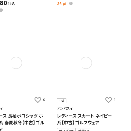
280
36
pt
0
1
中古
ィ
アンパスィ
ース 長袖ポロシャツ ホ
レディース スカート ネイビー
系 春夏秋冬【中古】ゴル
系【中古】ゴルフウェア
ア