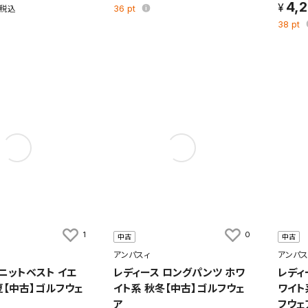
4,
36
pt
38
pt
1
0
中古
中古
アンパスィ
アンパス
ニットベスト イエ
レディース ロングパンツ ホワ
レディ
夏【中古】ゴルフウェ
イト系 秋冬【中古】ゴルフウェ
ワイト
ア
フウェ