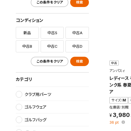
この条件をクリア
検索
コンディション
新品
中古S
中古A
中古B
中古C
中古D
この条件をクリア
検索
中古
アンパスィ
レディース
カテゴリ
ンク系 春
ア
クラブ用パーツ
サイズ：
M
ゴルフウェア
在庫店：別館
3,980
ゴルフバッグ
36
pt