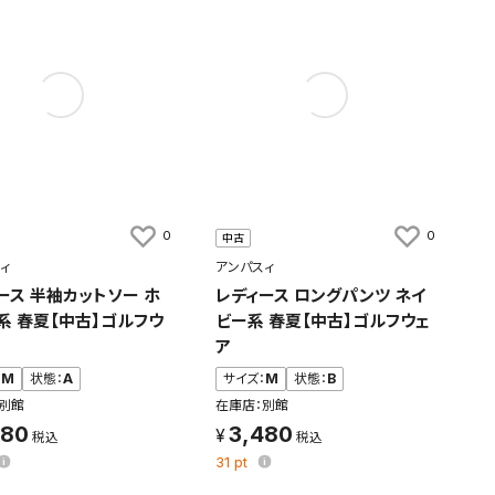
0
0
中古
ィ
アンパスィ
ース 半袖カットソー ホ
レディース ロングパンツ ネイ
系 春夏【中古】ゴルフウ
ビー系 春夏【中古】ゴルフウェ
ア
：
M
状態：
A
サイズ：
M
状態：
B
別館
在庫店：別館
980
3,480
31
pt