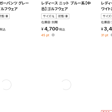
ョガーパンツ グレー
レディース ニット ブルー系【中
レディ
れた検索条件は変更できません。
ゴルフウェア
古】ゴルフウェア
ワイト
変更したい場合は、マイページの「保存検索条件一覧」から画面を表示し、
状態：
B
サイズ：
L
状態：
B
サイズ
保存し直してください。
在庫店：別館
在庫店：
4,700
3,
保存する
45
pt
31
pt
キャンセル