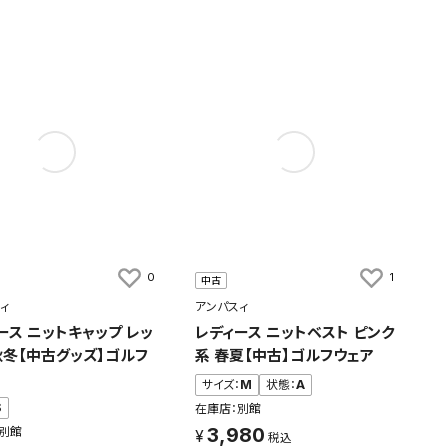
0
1
中古
ィ
アンパスィ
ース ニットキャップ レッ
レディース ニットベスト ピンク
秋冬【中古グッズ】ゴルフ
系 春夏【中古】ゴルフウェア
サイズ：
M
状態：
A
S
在庫店：別館
3,980
別館