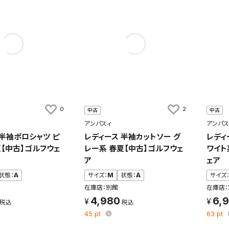
0
2
中古
中古
アンパスィ
アンパス
 半袖ポロシャツ ピ
レディース 半袖カットソー グ
レディ
夏【中古】ゴルフウェ
レー系 春夏【中古】ゴルフウェ
ワイト
ア
ェア
状態：
A
サイズ：
M
状態：
A
サイズ
在庫店：別館
在庫店：
4,980
6,
45
pt
63
pt