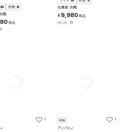
サイズ：
M
状態：
S
：
M
状態：
B
在庫店：別館
9,980
別館
480
90
pt
す。
及びお客様
1
1
中古
ィ
アンパスィ