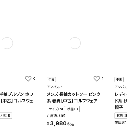
0
1
中古
中古
アンパスィ
アンパス
 半袖ブルゾン ホワ
メンズ 長袖カットソー ピンク
レディ
夏【中古】ゴルフウェ
系 春夏【中古】ゴルフウェア
ド系 
帽子
サイズ：
M
状態：
B
状態：
B
状態：
在庫店：別館
3,980
在庫店：