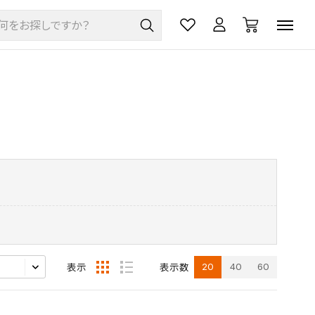
20
40
60
表示
表示数