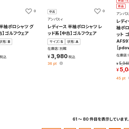
新品ウェ
新品
0
0
中古
アンパス
アンパスィ
レディ
 半袖ポロシャツ グ
レディース 半袖ポロシャツ レ
袖ポロ
古】ゴルフウェア
ッド系【中古】ゴルフウェア
ット 
AFS9
状態：
B
サイズ：
S
状態：
A
［pdo
在庫店：別館
3,980
在庫店：
5,94
36
pt
5,
45
pt
61 ～ 80 件目を表示しています。