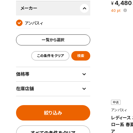
4,480
メーカー
40
pt
アンパスィ
一覧から選択
この条件をクリア
検索
価格帯
在庫店舗
中古
アンパスィ
絞り込み
レディース 
ロー系 春
ア