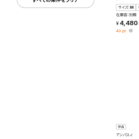
すべての条件をクリア
サイズ：
M
在庫店：別館
4,480
40
pt
この検索
よく探す
検索条
新着通
検索条件
これまで
新着通知
中古
のアカウ
アンパスィ