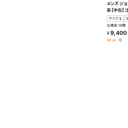
メンズ ジ
保存さ
系【中古】
条件を
サイズ：
L
の上、
在庫店：別館
9,400
90
pt