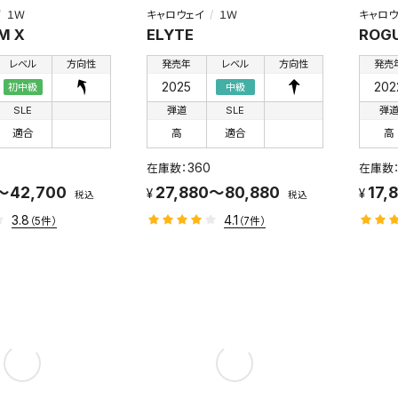
１Ｗ
キャロウェイ
１Ｗ
キャロウ
M X
ELYTE
ROGU
レベル
方向性
発売年
レベル
方向性
発売
2025
202
初中級
中級
SLE
弾道
SLE
弾
適合
高
適合
高
360
～42,700
27,880～80,880
17,
税込
税込
3.8
4.1
（5件）
（7件）