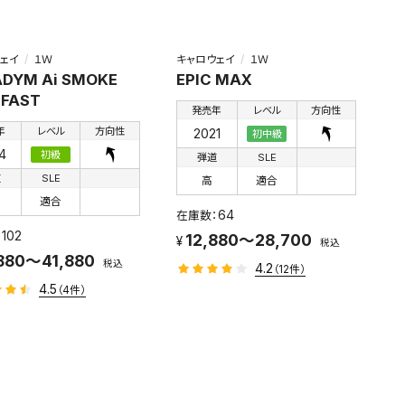
ェイ
１Ｗ
キャロウェイ
１Ｗ
DYM Ai SMOKE
EPIC MAX
 FAST
発売年
レベル
方向性
年
レベル
方向性
2021
初中級
4
初級
弾道
SLE
道
SLE
高
適合
適合
64
102
12,880～28,700
税込
880～41,880
税込
4.2
（12件）
4.5
（4件）