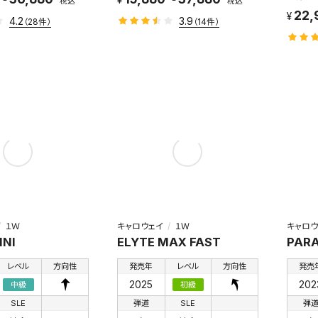
税込
税込
22,
4.2
3.9
（28件）
（14件）
１Ｗ
キャロウェイ
１Ｗ
キャロウ
INI
ELYTE MAX FAST
PAR
レベル
方向性
発売年
レベル
方向性
発売
2025
202
中級
初級
SLE
弾道
SLE
弾