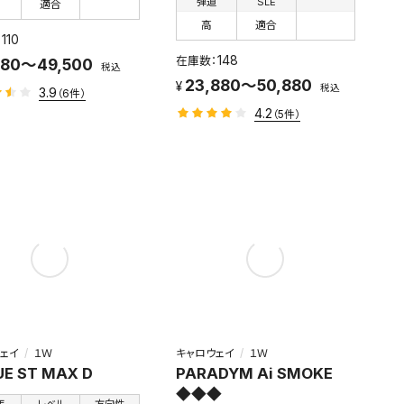
弾道
SLE
適合
高
適合
110
148
880～49,500
税込
23,880～50,880
税込
3.9
（6件）
4.2
（5件）
ェイ
１Ｗ
キャロウェイ
１Ｗ
E ST MAX D
PARADYM Ai SMOKE
◆◆◆
年
レベル
方向性