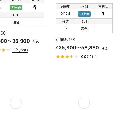
発売年
レベル
方向性
2
初中級
2024
中上級
道
SLE
弾道
SLE
適合
中
適合
66
128
880～35,900
税込
25,900～58,880
税込
4.2
（13件）
3.8
（10件）