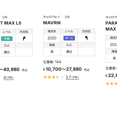
キャロウェイ
１Ｗ
１Ｗ
キャロウ
MAVRIK
T MAX LS
PARA
MAX
発売年
レベル
方向性
レベル
方向性
2020
発売
オール
中級
202
弾道
SLE
SLE
弾
高
適合
適合
高
144
10,700～27,880
～40,880
税込
税込
22,
3.7
4
（7件）
（7件）