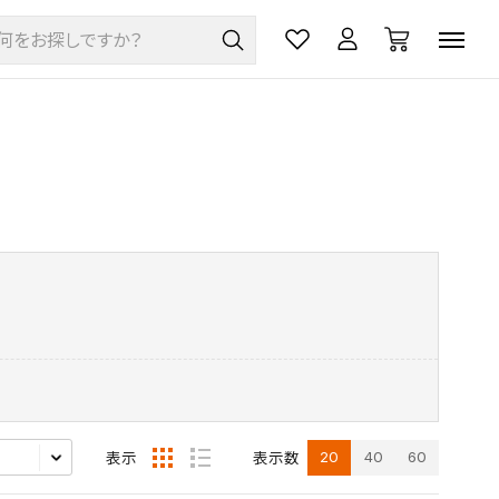
20
40
60
表示
表示数