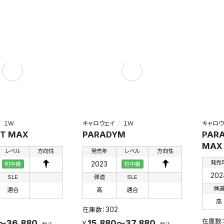
１Ｗ
キャロウェイ
１Ｗ
キャロウ
ST MAX
PARADYM
PARA
MAX
レベル
方向性
発売年
レベル
方向性
発売
2023
初中級
初中級
202
SLE
弾道
SLE
弾
適合
高
適合
高
302
～36,880
15,880～37,880