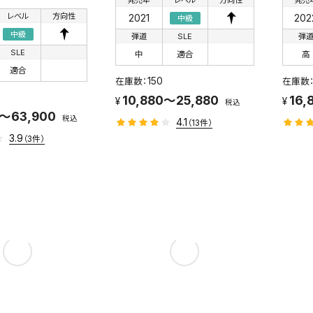
レベル
方向性
2021
202
中級
中級
弾道
SLE
弾
SLE
中
適合
高
適合
150
10,880～25,880
16,
税込
0～63,900
税込
4.1
（13件）
3.9
（3件）