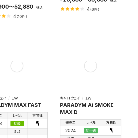
税込
900～52,880
税込
4
（6件）
4
（10件）
ェイ
１Ｗ
キャロウェイ
１Ｗ
ADYM MAX FAST
PARADYM Ai SMOKE
MAX D
年
レベル
方向性
発売年
レベル
方向性
3
初級
2024
初中級
道
SLE