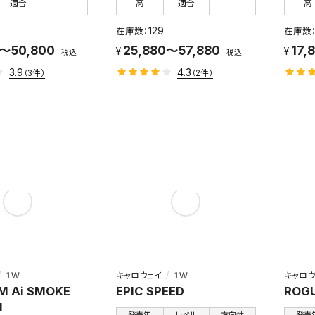
適合
高
適合
高
129
0～50,800
25,880～57,880
17,
税込
税込
3.9
4.3
（3件）
（2件）
１Ｗ
キャロウェイ
１Ｗ
キャロウ
M Ai SMOKE
EPIC SPEED
ROGU
I
発売年
レベル
方向性
発売