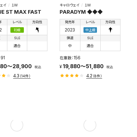
ェイ
１Ｗ
キャロウェイ
１Ｗ
E ST MAX FAST
PARADYM ◆◆◆
年
レベル
方向性
発売年
レベル
方向性
2
2023
初級
中上級
道
SLE
弾道
SLE
適合
中
適合
91
156
880～28,900
19,880～51,880
税込
税込
4.3
4.2
（14件）
（8件）