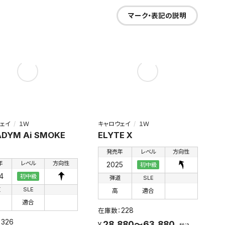
マーク・表記の説明
ェイ
１Ｗ
キャロウェイ
１Ｗ
DYM Ai SMOKE
ELYTE X
発売年
レベル
方向性
年
レベル
方向性
2025
初中級
4
初中級
弾道
SLE
道
SLE
高
適合
適合
228
326
28,880～63,880