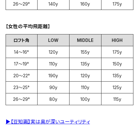
26～29°
140y
160y
175y
【女性の平均飛距離】
ロフト角
LOW
MIDDLE
HIGH
14～16°
120y
155y
175y
17～19°
110y
135y
150y
20～22°
190y
120y
135y
23～25°
90y
110y
125y
26～29°
80y
100y
115y
▶【豆知識】実は奥が深いユーティリティ