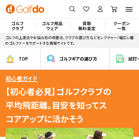
ゴルフ
ゴルフ用品
買取
クーポン
クラブ
ウェア
無料査定
一覧
ゴルフの上達法やお悩み別の改善法、クラブの選び方などをレクチャー！幅広い層
のゴルファーをサポートする情報サイトです。
TOP
ゴルフギアの選び方
試打
初心者ガイド
【初心者必見】ゴルフクラブの
平均飛距離。目安を知ってス
コアアップに活かそう