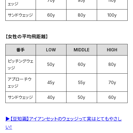
70y
95y
110y
ェッジ
サンドウェッジ
60y
80y
100y
【女性の平均飛距離】
番手
LOW
MIDDLE
HIGH
ピッチングウェ
50y
60y
80y
ッジ
アプローチウ
45y
55y
70y
ェッジ
サンドウェッジ
40y
50y
60y
▶【豆知識】アイアンセットのウェッジって実はとてもやさし
い！