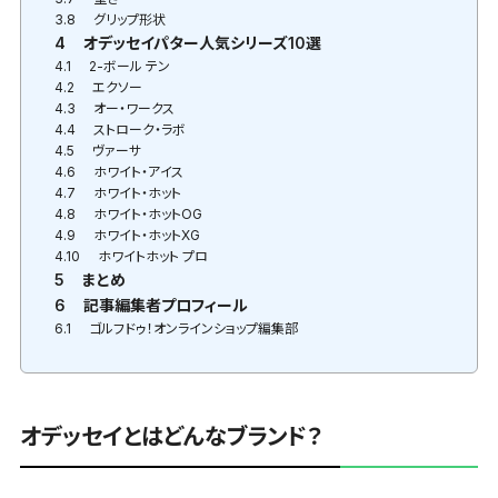
3.8
グリップ形状
4
オデッセイパター人気シリーズ10選
4.1
2-ボール テン
4.2
エクソー
4.3
オー・ワークス
4.4
ストローク・ラボ
4.5
ヴァーサ
4.6
ホワイト・アイス
4.7
ホワイト・ホット
4.8
ホワイト・ホットOG
4.9
ホワイト・ホットXG
4.10
ホワイトホット プロ
5
まとめ
6
記事編集者プロフィール
6.1
ゴルフドゥ！オンラインショップ編集部
オデッセイとはどんなブランド？