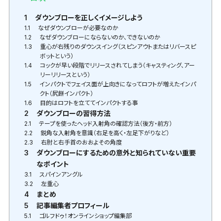
1
ダウンブローを正しくイメージしよう
1.1
なぜダウンブローが必要なのか
1.2
なぜダウンブローにならないのか、できないのか
1.3
重心が右残りのダウンスイング（スピンアウトまたはリバースピ
ボットという）
1.4
コックが早い段階でリリースされてしまう（キャスティング、アー
リーリリースという）
1.5
インパクトでフェイス面が上向きになってロフトが増えたインパ
クト（尻餅インパクト）
1.6
目的はロフトを立ててインパクトする事
2
ダウンブローの習得方法
2.1
テープを使ったヘッド入射角の確認方法（後方・前方）
2.2
鋭角な入射角を意識（右足を高く・左足下がりなど）
2.3
右肘と右手首のおおよその角度
3
ダウンブローにするための意外と知られていない重要
なポイント
3.1
スパインアングル
3.2
左重心
4
まとめ
5
記事編集者プロフィール
5.1
ゴルフドゥ！オンラインショップ編集部