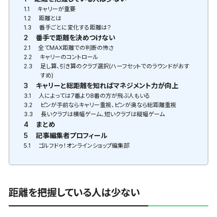
1.1
キャリーが重要
1.2
距離とは
1.3
番手ごとに変化する距離は？
2
番手で距離を決めつけない
2.1
全てMAX距離での判断の怖さ
2.2
キャリーのコントロール
2.3
足し算、引き算のクラブ選択(ハーフセットでのラウンドがおす
すめ)
3
キャリーと総距離を知ればマネジメント力が向上
3.1
人によっては7番より8番の方が飛ぶ人もいる
3.2
ピンが手前ならキャリー重視、ピンが奥なら総距離重視
3.3
長いクラブは横幅ゲーム、短いクラブは縦幅ゲーム
4
まとめ
5
記事編集者プロフィール
5.1
ゴルフドゥ！オンラインショップ編集部
距離を把握している人は少ない