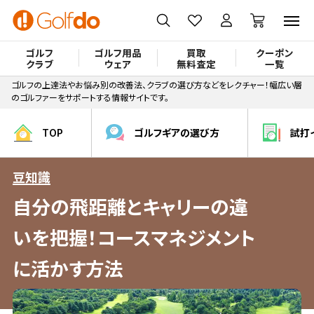
ゴルフ
ゴルフ用品
買取
クーポン
クラブ
ウェア
無料査定
一覧
ゴルフの上達法やお悩み別の改善法、クラブの選び方などをレクチャー！幅広い層
のゴルファーをサポートする情報サイトです。
TOP
ゴルフギアの選び方
試打
豆知識
自分の飛距離とキャリーの違
いを把握！コースマネジメント
に活かす方法