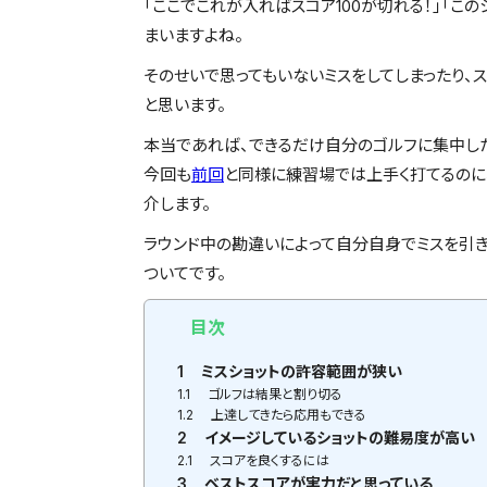
「ここでこれが入ればスコア100が切れる！」「こ
まいますよね。
そのせいで思ってもいないミスをしてしまったり、
と思います。
本当であれば、できるだけ自分のゴルフに集中し
今回も
前回
と同様に練習場では上手く打てるのに
介します。
ラウンド中の勘違いによって自分自身でミスを引き
ついてです。
目次
1
ミスショットの許容範囲が狭い
1.1
ゴルフは結果と割り切る
1.2
上達してきたら応用もできる
2
イメージしているショットの難易度が高い
2.1
スコアを良くするには
3
ベストスコアが実力だと思っている