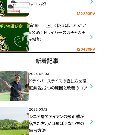
はコレだ！
132293PV
第16回 正しく使えば、いいこと
尽くめ！ ドライバーのカチャカチ
ャ機能
120430PV
新着記事
2024.06.03
ドライバースライスの直し方を徹
底解説。２つの原因と改善のコツ
2022.03.12
シニア層でアイアンの飛距離が
落ちた方、又は飛ばせない方の
練習方法