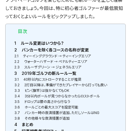
プライベートゴルフを楽しむためにも新ルールを正しく理解
しておきましょう。今回は、特に初心者ゴルファーが最低限知
っておくとよいルールをピックアップしました。
目次
1
ルール変更はいつから？
2
バンカーを除く各コースの名称が変更
2.1
ティーインググラウンド → ティーイングエリア
2.2
ウォーターハザード → ペナルティーエリア
2.3
スルーザグリーン → ジェネラルエリア
3
2019年ゴルフの新ルール一覧
3.1
40秒以内にストロークすることが推奨
3.2
2打目以降は、準備ができたプレイヤーから打っても良い
3.3
ピン（旗竿）は抜かなくてもOK
3.4
3分以内ボールが見つからなかったらロストボール
3.5
ドロップは膝の高さから行なう
3.6
ホールごとの最大スコアを設定可能
3.7
バンカー時の救済措置が追加、ただしソールはNG
3.8
その他様々な救済措置が追加
4
まとめ