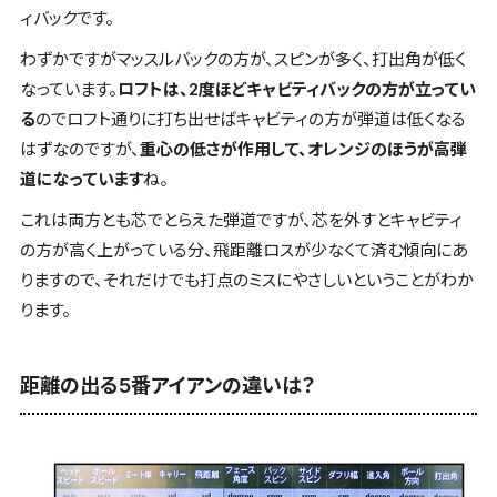
ィバック
です。
わずかですが
マッスルバック
の方が、
スピンが多く、打出角が低く
なっています。
ロフトは、2度ほど
キャビティバック
の方が立ってい
る
のでロフト通りに打ち出せば
キャビティ
の方が弾道は低くなる
はずなのですが、
重心の低さが作用して、オレンジのほうが高弾
道になっています
ね。
これは両方とも芯でとらえた弾道ですが、
芯を外すとキャビティ
の方が高く上がっている分、飛距離ロスが少なくて済む
傾向にあ
りますので、それだけでも打点のミスにやさしいということがわか
ります。
距離の出る5番アイアンの違いは？