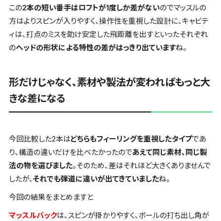
この
2本の短い番手はロフトが1度しか差がない
ので
マッスルの
方はよりスピンが入りやすく、操作性を重視した設計
に、
キャビテ
ィは、打点のミスを助け安定した飛距離を出す
といったそれぞれ
の
ヘッドの形状による特性の差がはっきり出ています
ね。
形だけじゃなく、素材や製法が変わればもっと大
きな差になる
今回比較した2本は
どちらもフィーリングを重視したタイプ
であ
り、構造の違いだけを比べたかったので
あえて同じ素材、同じ製
法の物を選びました
。そのため、差はそれほど大きくありませんで
したが、
それでも弾道に違いが出てきていました
ね。
今回の結果をまとめますと
マッスルバック
は、スピンが掛かりやすく、ボールの打ち出し角が