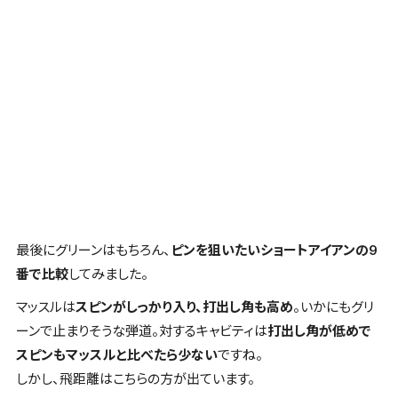
最後にグリーンはもちろん、
ピンを狙いたいショートアイアンの9
番で比較
してみました。
マッスル
は
スピンがしっかり入り、打出し角も高め
。いかにも
グリ
ーンで止まりそうな弾道
。対する
キャビティ
は
打出し角が低めで
スピンもマッスルと比べたら少ない
ですね。
しかし、
飛距離はこちらの方が出ています
。