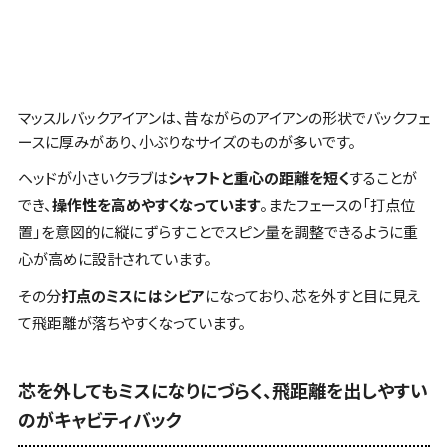
マッスルバックアイアン
は、昔ながらのアイアンの形状で
バックフェ
ースに厚みがあり、小ぶりなサイズのものが多い
です。
ヘッドが小さいクラブ
は
シャフトと重心の距離を短く
することが
でき、
操作性を高めやすくなっています
。またフェースの「打点位
置」を意図的に縦にずらすことでスピン量を調整できるように
重
心が高めに設計されています
。
その分
打点のミスにはシビア
になっており、芯を外すと目に見え
て飛距離が落ちやすくなっています。
芯を外してもミスになりにづらく、飛距離を出しやすい
のがキャビティバック