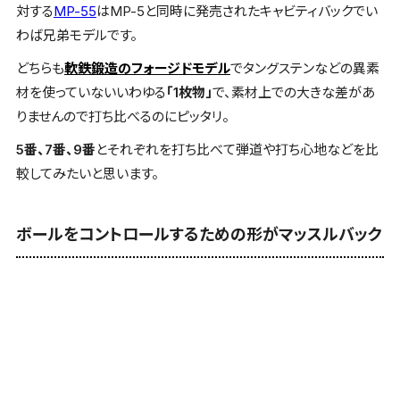
対する
MP-55
はMP-5と同時に発売された
キャビティバック
でい
わば兄弟モデルです。
どちらも
軟鉄鍛造のフォージドモデル
でタングステンなどの異素
材を使っていないいわゆる
「1枚物」
で、素材上での大きな差があ
りませんので打ち比べるのにピッタリ。
5番、7番、9番
とそれぞれを打ち比べて弾道や打ち心地などを比
較してみたいと思います。
ボールをコントロールするための形がマッスルバック