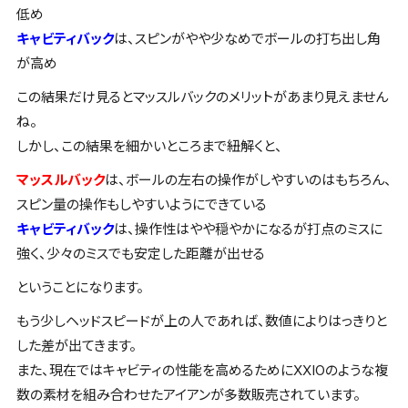
低め
キャビティバック
は、スピンがやや少なめでボールの打ち出し角
が高め
この結果だけ見るとマッスルバックのメリットがあまり見えません
ね。
しかし、この結果を細かいところまで紐解くと、
マッスルバック
は、
ボールの左右の操作
がしやすいのはもちろん、
スピン量の操作
もしやすいようにできている
キャビティバック
は、
操作性はやや穏やか
になるが
打点のミスに
強く
、少々のミスでも
安定した距離が出せる
ということになります。
もう少しヘッドスピードが上の人であれば、数値によりはっきりと
した差が出てきます。
また、現在では
キャビティ
の性能を高めるためにXXIOのような
複
数の素材を組み合わせたアイアン
が多数販売されています。