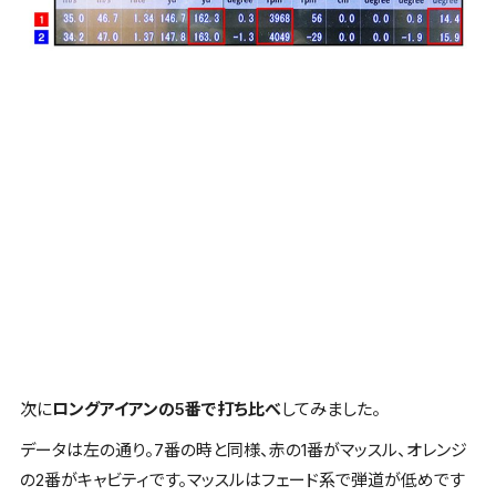
次に
ロングアイアンの5番で打ち比べ
してみました。
データは左の通り。7番の時と同様、
赤の1番がマッスル
、
オレンジ
の2番がキャビティ
です。
マッスルはフェード系で弾道が低め
です