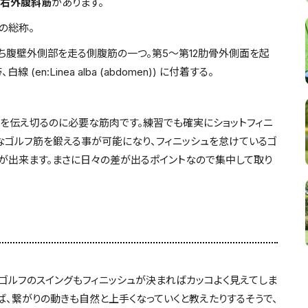
右外腹斜筋
があります。
の総称。
うち腹壁外側部を走る側腹筋の一つ。第5～第12肋骨外側面を起
n:Linea alba (abdomen)) に付着する。
を伝え切るのに必要な筋肉です。練習でも確実にショットフィニ
なゴルフ筋を鍛える事が可能になり、フィニッシュを怠けているゴ
が出来ます。まさに日々の差が出るポイントなので集中して取り
、ゴルフのスイングもフィニッシュが決まればカッコよく見えてしま
ば、繋がりの動きも自然と上手くなっていくと教えたりするそうで、