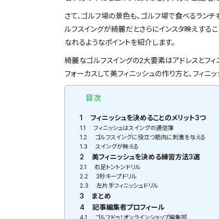
さて、ゴルフ場の景色も、ゴルフ場で食べるランチ
ルフスイングが綺麗だとさらにインスタ映えするこ
なれるようなポイントを紹介します。
綺麗なゴルフスイングの2大要素はアドレスとフィ
フォーカスして美フィニッシュの作り方と、フィニ
目次
1
フィニッシュを決めることのメリット3つ
1.1
フィニッシュはスイングの通信簿
1.2
ゴルフスイングに役立つ筋肉に刺激を与える
1.3
スイングが映える
2
美フィニッシュを決める練習方法3選
2.1
右足トントンドリル
2.2
3秒キープドリル
2.3
左片手フィニッシュドリル
3
まとめ
4
記事編集者プロフィール
4.1
ゴルフドゥ！オンラインショップ編集部