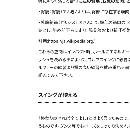
特にキツく感じる部位に
左の臀筋（お尻の筋肉
）と
・臀筋：臀筋（でんきん）とは、臀部に存在する筋肉
・外腹斜筋（がいふくしゃきん）は、腹部の筋肉の
始とし、斜め前下方に走り、腸骨稜および鼠径靱帯、白線 (e
引用:https://ja.wikipedia.org/
これらの筋肉はインパクト時、ボールにエネルギー
ッシュを決める事によって、ゴルフスイングに必要
ルファーの練習より質の高い練習を積み重ねる事
組んでみて下さい。
スイングが映える
「終わり良ければ全てよし」とはよく言ったもので
うものです。ダンス等でもポーズをしっかり決めれ